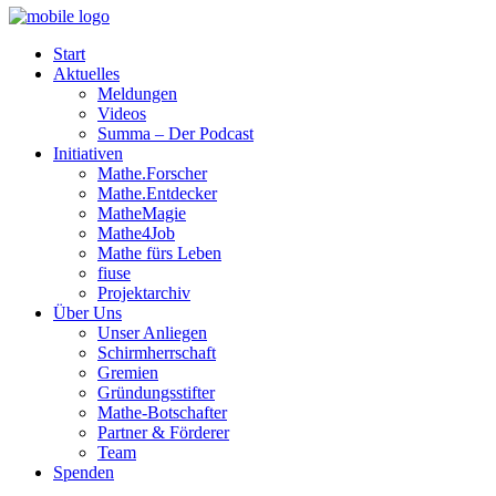
Start
Aktuelles
Meldungen
Videos
Summa – Der Podcast
Initiativen
Mathe.Forscher
Mathe.Entdecker
MatheMagie
Mathe4Job
Mathe fürs Leben
fiuse
Projektarchiv
Über Uns
Unser Anliegen
Schirmherrschaft
Gremien
Gründungsstifter
Mathe-Botschafter
Partner & Förderer
Team
Spenden