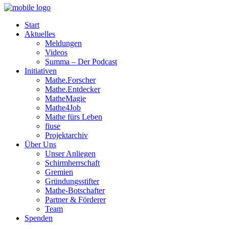
Start
Aktuelles
Meldungen
Videos
Summa – Der Podcast
Initiativen
Mathe.Forscher
Mathe.Entdecker
MatheMagie
Mathe4Job
Mathe fürs Leben
fiuse
Projektarchiv
Über Uns
Unser Anliegen
Schirmherrschaft
Gremien
Gründungsstifter
Mathe-Botschafter
Partner & Förderer
Team
Spenden