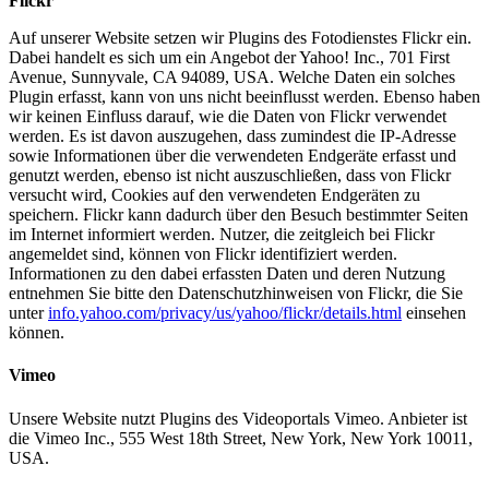
Flickr
Auf unserer Website setzen wir Plugins des Fotodienstes Flickr ein.
Dabei handelt es sich um ein Angebot der Yahoo! Inc., 701 First
Avenue, Sunnyvale, CA 94089, USA. Welche Daten ein solches
Plugin erfasst, kann von uns nicht beeinflusst werden. Ebenso haben
wir keinen Einfluss darauf, wie die Daten von Flickr verwendet
werden. Es ist davon auszugehen, dass zumindest die IP-Adresse
sowie Informationen über die verwendeten Endgeräte erfasst und
genutzt werden, ebenso ist nicht auszuschließen, dass von Flickr
versucht wird, Cookies auf den verwendeten Endgeräten zu
speichern. Flickr kann dadurch über den Besuch bestimmter Seiten
im Internet informiert werden. Nutzer, die zeitgleich bei Flickr
angemeldet sind, können von Flickr identifiziert werden.
Informationen zu den dabei erfassten Daten und deren Nutzung
entnehmen Sie bitte den Datenschutzhinweisen von Flickr, die Sie
unter
info.yahoo.com/privacy/us/yahoo/flickr/details.html
einsehen
können.
Vimeo
Unsere Website nutzt Plugins des Videoportals Vimeo. Anbieter ist
die Vimeo Inc., 555 West 18th Street, New York, New York 10011,
USA.