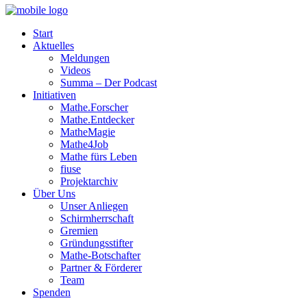
Start
Aktuelles
Meldungen
Videos
Summa – Der Podcast
Initiativen
Mathe.Forscher
Mathe.Entdecker
MatheMagie
Mathe4Job
Mathe fürs Leben
fiuse
Projektarchiv
Über Uns
Unser Anliegen
Schirmherrschaft
Gremien
Gründungsstifter
Mathe-Botschafter
Partner & Förderer
Team
Spenden