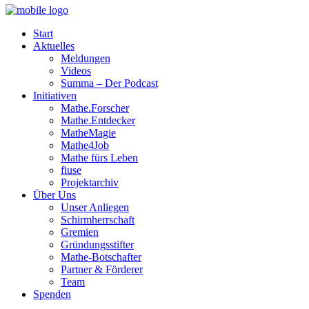
Start
Aktuelles
Meldungen
Videos
Summa – Der Podcast
Initiativen
Mathe.Forscher
Mathe.Entdecker
MatheMagie
Mathe4Job
Mathe fürs Leben
fiuse
Projektarchiv
Über Uns
Unser Anliegen
Schirmherrschaft
Gremien
Gründungsstifter
Mathe-Botschafter
Partner & Förderer
Team
Spenden