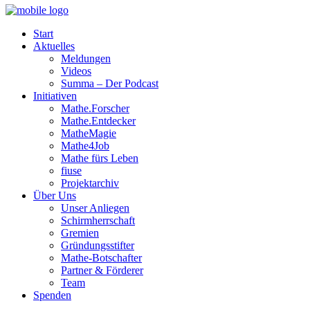
Start
Aktuelles
Meldungen
Videos
Summa – Der Podcast
Initiativen
Mathe.Forscher
Mathe.Entdecker
MatheMagie
Mathe4Job
Mathe fürs Leben
fiuse
Projektarchiv
Über Uns
Unser Anliegen
Schirmherrschaft
Gremien
Gründungsstifter
Mathe-Botschafter
Partner & Förderer
Team
Spenden