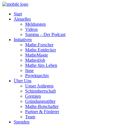
Start
Aktuelles
Meldungen
Videos
Summa – Der Podcast
Initiativen
Mathe.Forscher
Mathe.Entdecker
MatheMagie
Mathe4Job
Mathe fürs Leben
fiuse
Projektarchiv
Über Uns
Unser Anliegen
Schirmherrschaft
Gremien
Gründungsstifter
Mathe-Botschafter
Partner & Förderer
Team
Spenden