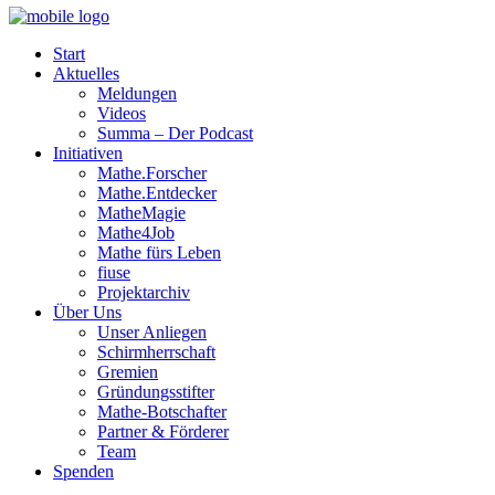
Start
Aktuelles
Meldungen
Videos
Summa – Der Podcast
Initiativen
Mathe.Forscher
Mathe.Entdecker
MatheMagie
Mathe4Job
Mathe fürs Leben
fiuse
Projektarchiv
Über Uns
Unser Anliegen
Schirmherrschaft
Gremien
Gründungsstifter
Mathe-Botschafter
Partner & Förderer
Team
Spenden