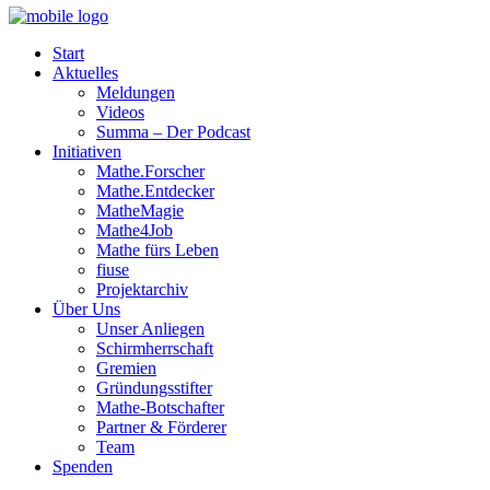
Start
Aktuelles
Meldungen
Videos
Summa – Der Podcast
Initiativen
Mathe.Forscher
Mathe.Entdecker
MatheMagie
Mathe4Job
Mathe fürs Leben
fiuse
Projektarchiv
Über Uns
Unser Anliegen
Schirmherrschaft
Gremien
Gründungsstifter
Mathe-Botschafter
Partner & Förderer
Team
Spenden