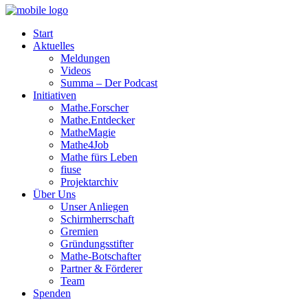
Start
Aktuelles
Meldungen
Videos
Summa – Der Podcast
Initiativen
Mathe.Forscher
Mathe.Entdecker
MatheMagie
Mathe4Job
Mathe fürs Leben
fiuse
Projektarchiv
Über Uns
Unser Anliegen
Schirmherrschaft
Gremien
Gründungsstifter
Mathe-Botschafter
Partner & Förderer
Team
Spenden