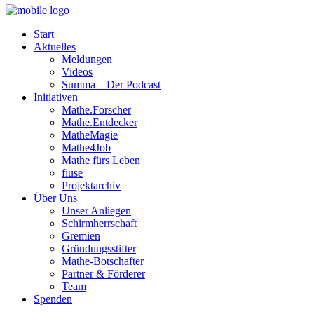
Start
Aktuelles
Meldungen
Videos
Summa – Der Podcast
Initiativen
Mathe.Forscher
Mathe.Entdecker
MatheMagie
Mathe4Job
Mathe fürs Leben
fiuse
Projektarchiv
Über Uns
Unser Anliegen
Schirmherrschaft
Gremien
Gründungsstifter
Mathe-Botschafter
Partner & Förderer
Team
Spenden