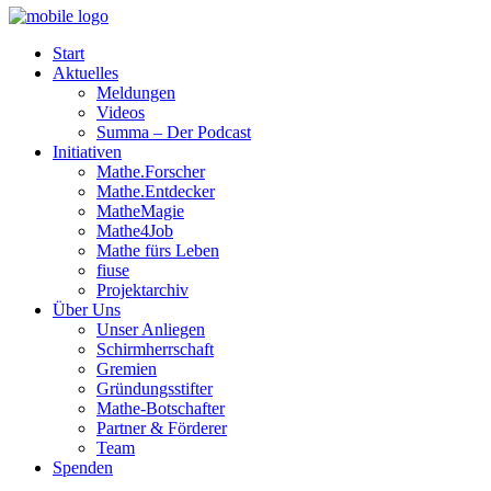
Start
Aktuelles
Meldungen
Videos
Summa – Der Podcast
Initiativen
Mathe.Forscher
Mathe.Entdecker
MatheMagie
Mathe4Job
Mathe fürs Leben
fiuse
Projektarchiv
Über Uns
Unser Anliegen
Schirmherrschaft
Gremien
Gründungsstifter
Mathe-Botschafter
Partner & Förderer
Team
Spenden