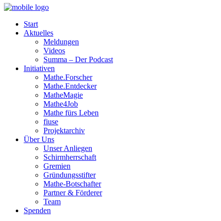
Start
Aktuelles
Meldungen
Videos
Summa – Der Podcast
Initiativen
Mathe.Forscher
Mathe.Entdecker
MatheMagie
Mathe4Job
Mathe fürs Leben
fiuse
Projektarchiv
Über Uns
Unser Anliegen
Schirmherrschaft
Gremien
Gründungsstifter
Mathe-Botschafter
Partner & Förderer
Team
Spenden