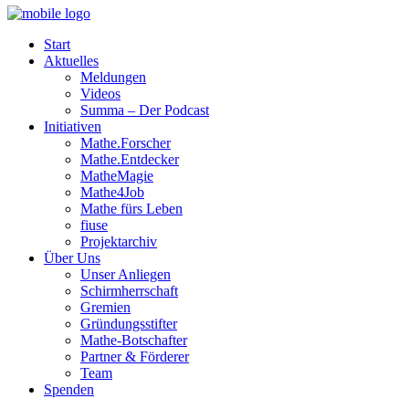
Start
Aktuelles
Meldungen
Videos
Summa – Der Podcast
Initiativen
Mathe.Forscher
Mathe.Entdecker
MatheMagie
Mathe4Job
Mathe fürs Leben
fiuse
Projektarchiv
Über Uns
Unser Anliegen
Schirmherrschaft
Gremien
Gründungsstifter
Mathe-Botschafter
Partner & Förderer
Team
Spenden