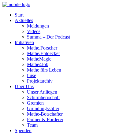
Start
Aktuelles
Meldungen
Videos
Summa – Der Podcast
Initiativen
Mathe.Forscher
Mathe.Entdecker
MatheMagie
Mathe4Job
Mathe fürs Leben
fiuse
Projektarchiv
Über Uns
Unser Anliegen
Schirmherrschaft
Gremien
Gründungsstifter
Mathe-Botschafter
Partner & Förderer
Team
Spenden