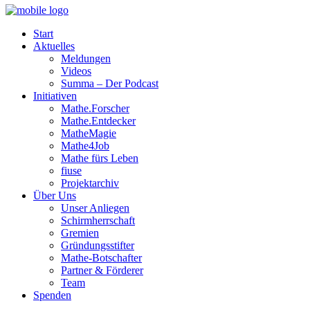
Start
Aktuelles
Meldungen
Videos
Summa – Der Podcast
Initiativen
Mathe.Forscher
Mathe.Entdecker
MatheMagie
Mathe4Job
Mathe fürs Leben
fiuse
Projektarchiv
Über Uns
Unser Anliegen
Schirmherrschaft
Gremien
Gründungsstifter
Mathe-Botschafter
Partner & Förderer
Team
Spenden