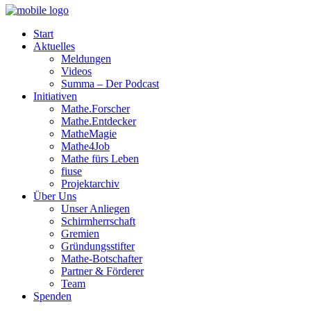
Start
Aktuelles
Meldungen
Videos
Summa – Der Podcast
Initiativen
Mathe.Forscher
Mathe.Entdecker
MatheMagie
Mathe4Job
Mathe fürs Leben
fiuse
Projektarchiv
Über Uns
Unser Anliegen
Schirmherrschaft
Gremien
Gründungsstifter
Mathe-Botschafter
Partner & Förderer
Team
Spenden