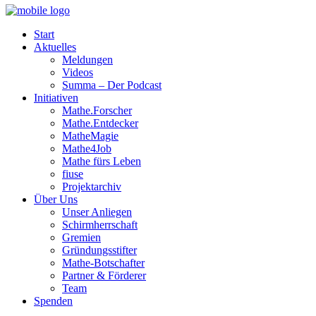
Start
Aktuelles
Meldungen
Videos
Summa – Der Podcast
Initiativen
Mathe.Forscher
Mathe.Entdecker
MatheMagie
Mathe4Job
Mathe fürs Leben
fiuse
Projektarchiv
Über Uns
Unser Anliegen
Schirmherrschaft
Gremien
Gründungsstifter
Mathe-Botschafter
Partner & Förderer
Team
Spenden