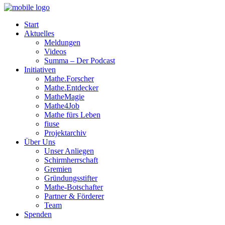
Start
Aktuelles
Meldungen
Videos
Summa – Der Podcast
Initiativen
Mathe.Forscher
Mathe.Entdecker
MatheMagie
Mathe4Job
Mathe fürs Leben
fiuse
Projektarchiv
Über Uns
Unser Anliegen
Schirmherrschaft
Gremien
Gründungsstifter
Mathe-Botschafter
Partner & Förderer
Team
Spenden