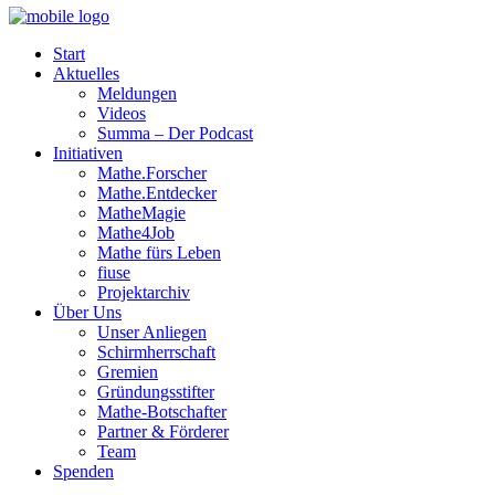
Start
Aktuelles
Meldungen
Videos
Summa – Der Podcast
Initiativen
Mathe.Forscher
Mathe.Entdecker
MatheMagie
Mathe4Job
Mathe fürs Leben
fiuse
Projektarchiv
Über Uns
Unser Anliegen
Schirmherrschaft
Gremien
Gründungsstifter
Mathe-Botschafter
Partner & Förderer
Team
Spenden